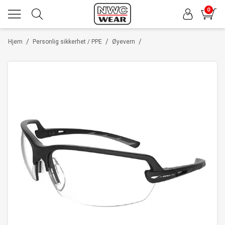
0
/
/
/
Hjem
Personlig sikkerhet / PPE
Øyevern