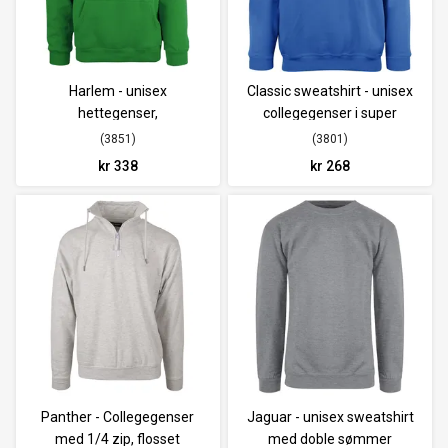
Harlem - unisex
Classic sweatshirt - unisex
hettegenser,
collegegenser i super
kvalitet.
3851
3801
kr 338
kr 268
Panther - Collegegenser
Jaguar - unisex sweatshirt
med 1/4 zip, flosset
med doble sømmer