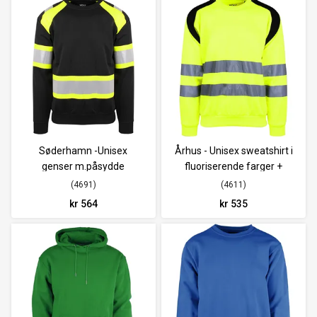
Søderhamn -Unisex
Århus - Unisex sweatshirt i
genser m.påsydde
fluoriserende farger +
reflekser og fluor. farge
refleks
4691
4611
kr 564
kr 535