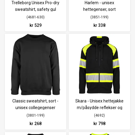
Trelleborg Unisex Pro-dry
Harlem - unisex
sweatshirt, safety gul
hettegenser, sort
4681-630
3851-199
kr 529
kr 338
Classic sweatshirt, sort -
Skara - Unisex hettejakke
unisex collegegenser
m/påsydde reflekser og
fluor.farge
3801-199
4692
kr 268
kr 798