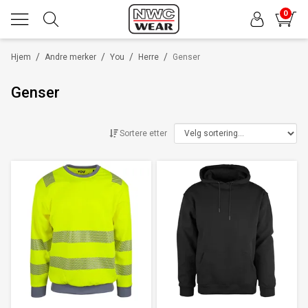
0
/
/
/
/
Hjem
Andre merker
You
Herre
Genser
Genser
Sortere etter