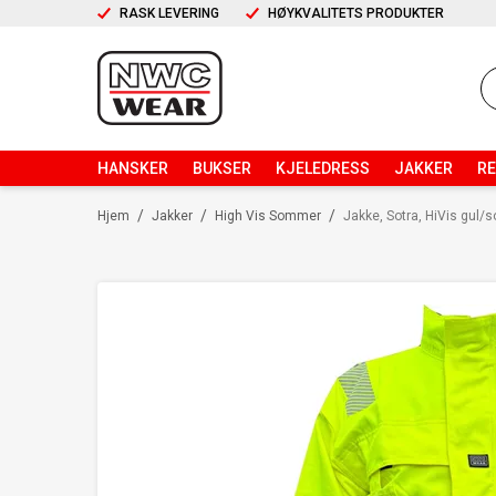
RASK LEVERING
HØYKVALITETS PRODUKTER
HANSKER
BUKSER
KJELEDRESS
JAKKER
R
/
/
/
Hjem
Jakker
High Vis Sommer
Jakke, Sotra, HiVis gul/so