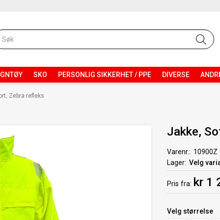
EGNTØY
SKO
PERSONLIG SIKKERHET / PPE
DIVERSE
ANDR
rt, Zebra refleks
Jakke, Sot
Varenr.
10900Z
Lager
Velg vari
kr 1
Pris
fra
Velg
størrelse