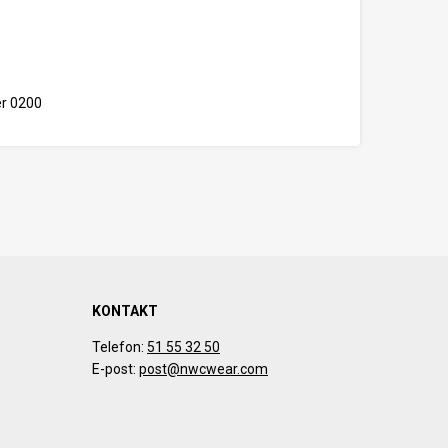
er 0200
KONTAKT
Telefon:
51 55 32 50
E-post:
post@nwcwear.com