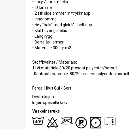
• Loxy Zebra refleks
• ID lomme
• 2 stk sidelommer m/trykknapp
• Innerlomme
• Høy "hals" med glidelås helt opp.
• Klaff over glidelås.
• Lang rygg
• Borrelås i armer
• Materiale 300 gr m2
Stoffkvalitet / Materiale:
.HiVi materiale 80/20 prosent polyester/bomull
. Kontrast materiale: 80/20 prosent polyerster/bomull
.
Farge: HiVis Gul / Sort
Destruksjon:
Ingen spesielle krav
Vaskeinstruks