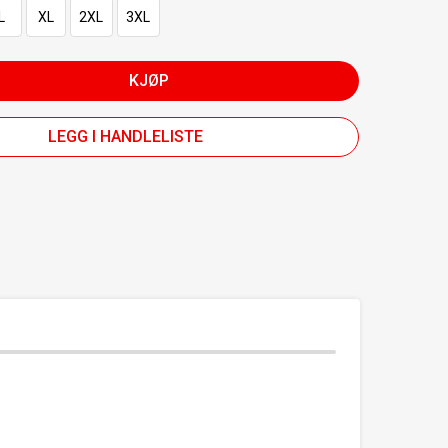
L
XL
2XL
3XL
KJØP
LEGG I HANDLELISTE