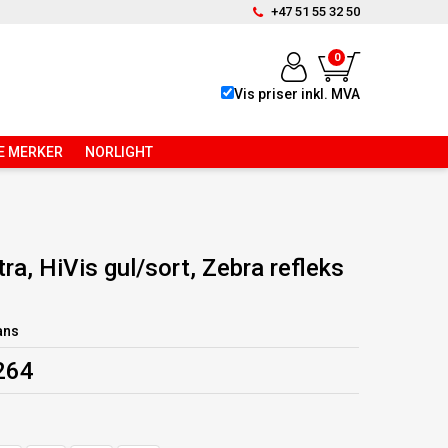
+47 51 55 32 50
0
Vis priser inkl. MVA
E MERKER
NORLIGHT
ra, HiVis gul/sort, Zebra refleks
ans
 264