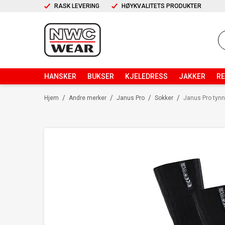
RASK LEVERING
HØYKVALITETS PRODUKTER
HANSKER
BUKSER
KJELEDRESS
JAKKER
R
/
/
/
/
Hjem
Andre merker
Janus Pro
Sokker
Janus Pro tyn