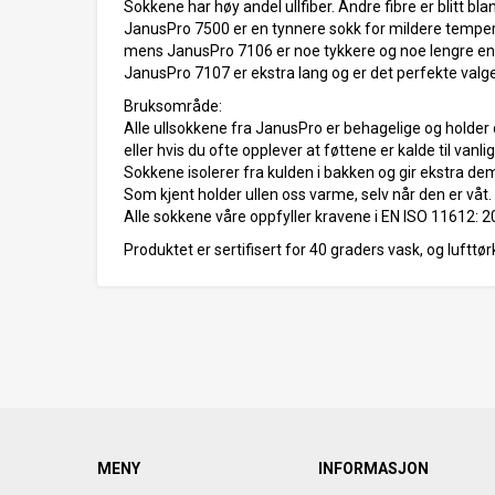
Sokkene har høy andel ullfiber. Andre fibre er blitt b
JanusPro 7500 er en tynnere sokk for mildere temper
mens JanusPro 7106 er noe tykkere og noe lengre en
JanusPro 7107 er ekstra lang og er det perfekte valge
Bruksområde:
Alle ullsokkene fra JanusPro er behagelige og holder
eller hvis du ofte opplever at føttene er kalde til vanlig
Sokkene isolerer fra kulden i bakken og gir ekstra dem
Som kjent holder ullen oss varme, selv når den er våt.
Alle sokkene våre oppfyller kravene i EN ISO 11612: 2
Produktet er sertifisert for 40 graders vask, og lufttør
MENY
INFORMASJON