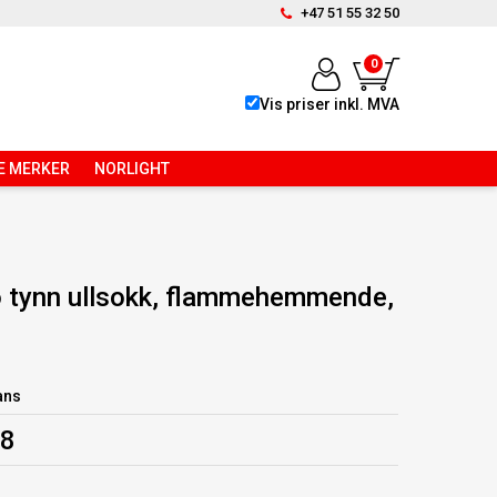
+47 51 55 32 50
0
Vis priser inkl. MVA
E MERKER
NORLIGHT
 tynn ullsokk, flammehemmende,
ans
68