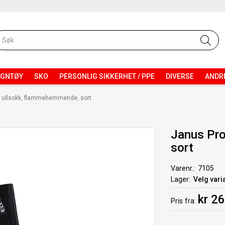
EGNTØY
SKO
PERSONLIG SIKKERHET / PPE
DIVERSE
ANDR
n ullsokk, flammehemmende, sort
Janus Pro
sort
Varenr.
7105
Lager
Velg vari
kr 2
Pris
fra