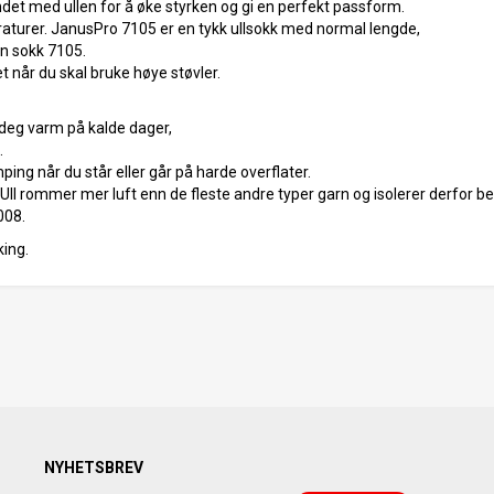
landet med ullen for å øke styrken og gi en perfekt passform.
aturer. JanusPro 7105 er en tykk ullsokk med normal lengde,
n sokk 7105.
t når du skal bruke høye støvler.
 deg varm på kalde dager,
.
ping når du står eller går på harde overflater.
 Ull rommer mer luft enn de fleste andre typer garn og isolerer derfor be
008.
king.
NYHETSBREV