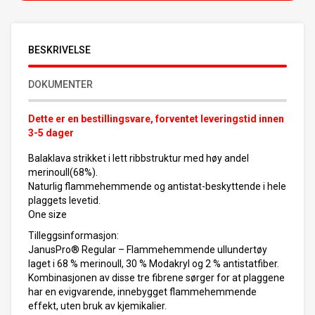
BESKRIVELSE
DOKUMENTER
Dette er en bestillingsvare, forventet leveringstid innen
3-5 dager
Balaklava strikket i lett ribbstruktur med høy andel
merinoull(68%).
Naturlig flammehemmende og antistat-beskyttende i hele
plaggets levetid.
One size
Tilleggsinformasjon:
JanusPro® Regular – Flammehemmende ullundertøy
laget i 68 % merinoull, 30 % Modakryl og 2 % antistatfiber.
Kombinasjonen av disse tre fibrene sørger for at plaggene
har en evigvarende, innebygget flammehemmende
effekt, uten bruk av kjemikalier.