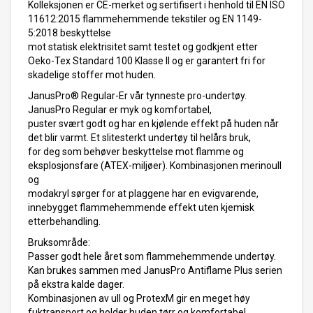
Kolleksjonen er CE-merket og sertifisert i henhold til EN ISO
11612:2015 flammehemmende tekstiler og EN 1149-
5:2018 beskyttelse
mot statisk elektrisitet samt testet og godkjent etter
Oeko-Tex Standard 100 Klasse II og er garantert fri for
skadelige stoffer mot huden.
JanusPro® Regular-Er vår tynneste pro-undertøy.
JanusPro Regular er myk og komfortabel,
puster svært godt og har en kjølende effekt på huden når
det blir varmt. Et slitesterkt undertøy til helårs bruk,
for deg som behøver beskyttelse mot flamme og
eksplosjonsfare (ATEX-miljøer). Kombinasjonen merinoull
og
modakryl sørger for at plaggene har en evigvarende,
innebygget flammehemmende effekt uten kjemisk
etterbehandling.
Bruksområde:
Passer godt hele året som flammehemmende undertøy.
Kan brukes sammen med JanusPro Antiflame Plus serien
på ekstra kalde dager.
Kombinasjonen av ull og ProtexM gir en meget høy
fuktransport og holder huden tørr og komfortabel.