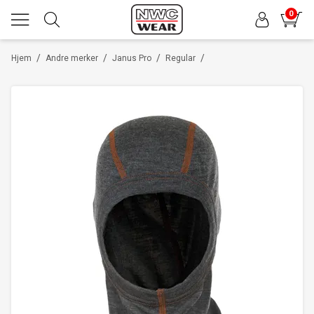
0
/
/
/
/
Hjem
Andre merker
Janus Pro
Regular